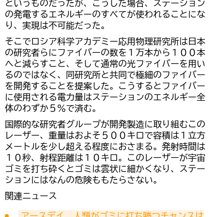
というものだったが、こうした場合、ステーション
の発電するエネルギーのすべてが使われることにな
り、実現は不可能だった。
そこでロシア科学アカデミー応用物理研究所は日本
の研究者らにファイバーの数を１万本から１００本
へと減らすこと、そして通常の光ファイバーを用い
るのではなく、同研究所と共同で極細のファイバー
を開発することを提案した。こうするとファイバー
に使用される電力量はステーションのエネルギー全
体のわずか５％で済む。
国際的な研究者グループが開発製造に取り組むこの
レーザー、重量はおよそ５００キロで容積は１立方
メートルを少し超える程度におさまる。発射時間は
１０秒、射程距離は１０キロ。このレーザーが宇宙
ゴミを打ち砕くとゴミは雲状に細かくなり、ステー
ションにはなんの危険ももたらさない。
関連ニュース
アースデイ　人類がゴミに打ち勝つチャンスは