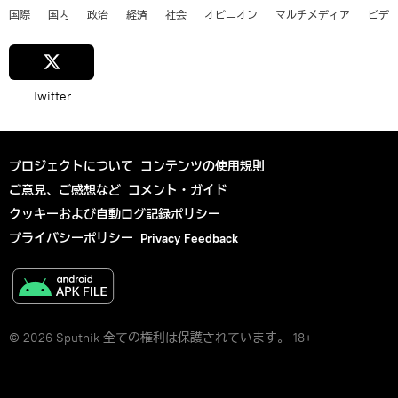
国際
国内
政治
経済
社会
オピニオン
マルチメディア
ビデ
Twitter
プロジェクトについて
コンテンツの使用規則
ご意見、ご感想など
コメント・ガイド
クッキーおよび自動ログ記録ポリシー
プライバシーポリシー
Privacy Feedback
© 2026 Sputnik 全ての権利は保護されています。 18+