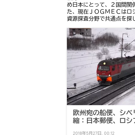
め日本にとって、２国間関
た、現在ＪＯＧＭＥＣはロ
資源探査分野で共通点を探
欧州宛の船便、シベ
縮：日本郵便、ロシ
2018年5月27日, 00:12