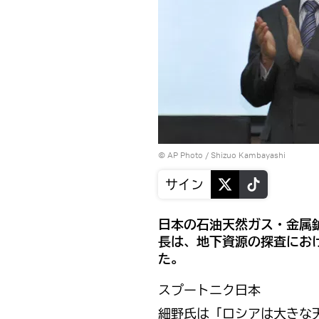
© AP Photo / Shizuo Kambayashi
サイン
日本の石油天然ガス・金属
長は、地下資源の探査にお
た。
スプートニク日本
細野氏は「ロシアは大きな