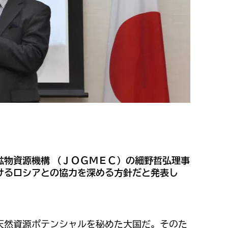
鉱物資源機構 （ＪＯＧＭＥＣ）の細野哲弘理事
けるロシアとの協力を深める方針だと発表し
天然資源ポテンシャルを秘めた大国だ。そのた