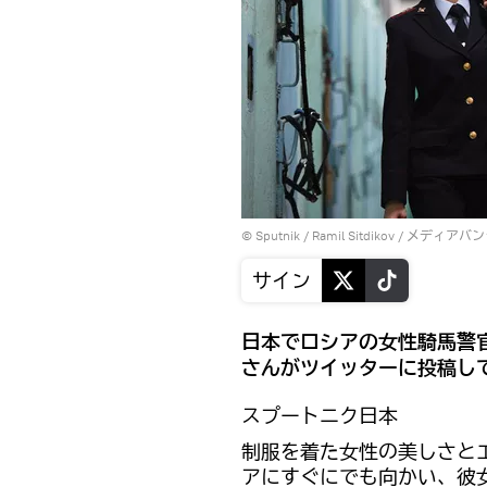
© Sputnik / Ramil Sitdikov
/
メディアバン
サイン
日本でロシアの女性騎馬警官
さんがツイッターに投稿し
スプートニク日本
制服を着た女性の美しさと
アにすぐにでも向かい、彼