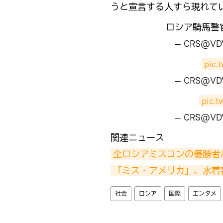
うと宣言する人すら現れて
ロシア騎馬警
— CRS@VD
pic.
— CRS@VD
pic.
— CRS@VD
​関連ニュース
全ロシアミスコンの優勝者
「ミス・アメリカ」、水着
社会
ロシア
国際
エンタメ