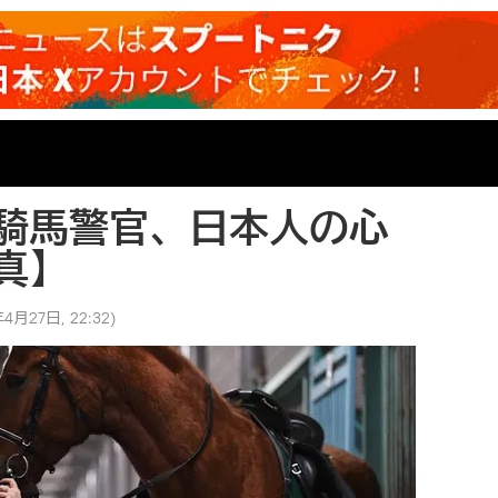
騎馬警官、日本人の心
真】
4月27日, 22:32
)