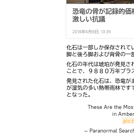
恐竜の骨が記録的価
激しい抗議
2018年6月8日, 13:35
化石は一部しか保存されて
脚と後ろ脚および背骨の一
化石の年代は琥珀が発見さ
ことで、９８８０万年プラ
発見された化石は、恐竜が
が湿気の多い熱帯雨林です
となった。
These Are the Mos
in Ambe
pic.
— Paranormal Searc