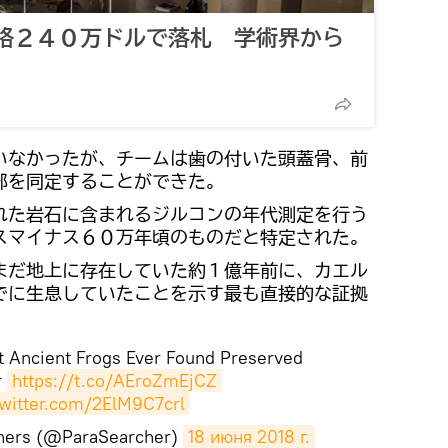
格２４０万ドルで落札 学術界から
いなかったが、チームは歯の付いた頭蓋骨、前
部を同定することができた。
れた岩石に含まれるジルコンの年代測定を行う
スマイナス６０万年頃のものだと特定された。
まだ地上に存在していた約１億年前に、カエル
でに生息していたことを示す最も直接的な証拠
t Ancient Frogs Ever Found Preserved
r
https://t.co/AEroZmEjCZ
twitter.com/2ElM9C7crl
hers (@ParaSearcher)
18 июня 2018 г.