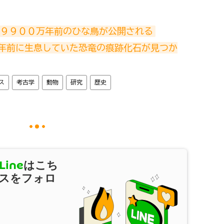
た９９００万年前のひな鳥が公開される
年前に生息していた恐竜の痕跡化石が見つか
ス
考古学
動物
研究
歴史
Line
はこち
スをフォロ