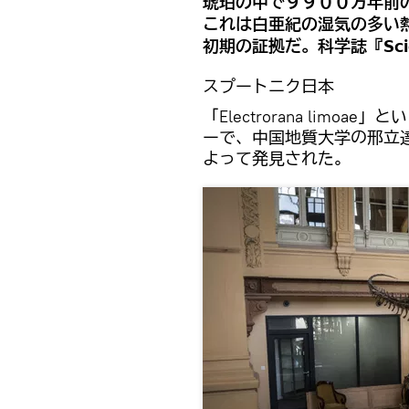
琥珀の中で９９００万年前
これは白亜紀の湿気の多い
初期の証拠だ。科学誌『Scien
スプートニク日本
「Electrorana lim
ーで、中国地質大学の邢立達（
よって発見された。