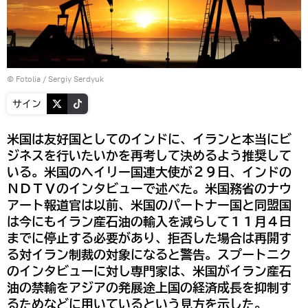
©
Fotolia
/ Sergiy Serdyuk
サイン
米国は友好国としてのインドに、イランと本当にビ
ジネスを行いたいかを再考して決めるよう推奨して
いる。米国のヘイリー国連大使が２９日、インドの
ＮＤＴＶのインタビューで述べた。米国務省のナウ
アート報道官は以前、米国のパートナー国と同盟国
は今にもイラン産石油の輸入を減らして１１月４日
までに停止する必要があり、拒否した場合は再開す
る対イラン制裁の対象になると警告。スプートニク
のインタビューに対し専門家は、米国がイラン産石
油の禁輸をアジアの発展途上国の経済成長を抑制す
るためなどに用いているという見方を示した。