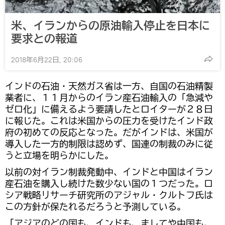
米、イランからの原油輸入停止を日本に
要求との報道
2018年6月22日, 20:06
インドの石油・天然ガス省は一方、自国の石油精製
業者に、１１月からのイラン産石油輸入の「急減や
ゼロ化」に備えるよう要請したとロイターが２８日
に報じた。これは米国からの圧力を受けたインド政
府の初めての反応となった。だがインドは、米国が
導入した一方的制限は認めず、国連の制裁のみに従
うと立場を明らかにした。
以前の対イラン制裁発動中、インドと中国はイラン
産石油を購入し続けた数少ない国の１つだった。ロ
シア戦略リサーチ研究所のアジャル・クルトフ氏は
この方針が保たれるだろうと予測している。
「アジアのどの国も、インドも、ましてや中国も、