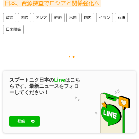
日本、資源探査でロシアと関係強化へ
政治
国際
アジア
経済
米国
国内
イラン
石油
日米関係
スプートニク日本の
Line
はこち
らです。最新ニュースをフォロ
ーしてください！
登録