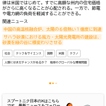
律は米国ではじめて。すでに高額な州内の住宅価格
がさらに高くなることが心配される。一方で、節電
や電力網の負荷を軽減することができる。
関連ニュース
中国の高温核融合炉、太陽の６倍熱い１億度に到達
サハラ砂漠における風力・太陽光発電所の建設は、
砂漠を緑の谷に様変わりさせる
社会
テック＆サイエンス
国際
米国
テクノ
人類にはまだチャンスがあるか？ 地球のグローバルな環境問題
スプートニク日本の
X
はこちら
です。最新ニュースをフォロー