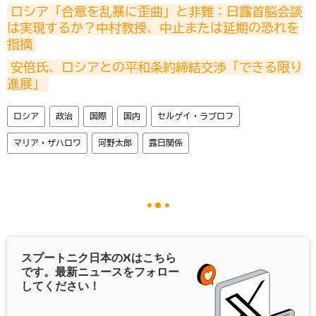
ロシア「合意を乱暴に歪曲」と非難：日露首脳会談
は実現するか？中村教授、中止または延期の恐れを
指摘
安倍氏、ロシアとの平和条約締結交渉「できる限り
進展」
ロシア
政治
国際
国内
セルゲイ・ラブロフ
マリア・ザハロワ
河野太郎
露日関係
スプートニク日本の
X
はこちら
です。最新ニュースをフォロー
してください！