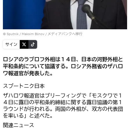
© Sputnik / Maksim Blinov
/
メディアバンクへ移行
サイン
ロシアのラブロフ外相は１４日、日本の河野外相と
平和条約について協議する。ロシア外務省のザハロ
ワ報道官が発表した。
スプートニク日本
ザハロワ報道官はブリーフィングで「モスクワで１
４日に露日の平和条約締結に関する露日協議の第１
ラウンドが行われる。両国の外相が、双方の代表団
を率いる」と述べた。
関連ニュース