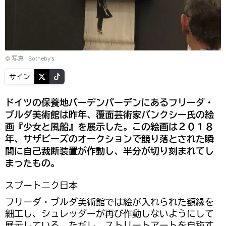
© 写真 : Sotheby's
サイン
ドイツの保養地バーデンバーデンにあるフリーダ・
ブルダ美術館は昨年、覆面芸術家バンクシー氏の絵
画『少女と風船』を展示した。この絵画は２０１８
年、サザビーズのオークションで競り落とされた瞬
間に自己裁断装置が作動し、半分が切り刻まれてし
まったもの。
スプートニク日本
フリーダ・ブルダ美術館では絵が入れられた額縁を
細工し、シュレッダーが再び作動しないようにして
展示している。ただし、ストリートアートを自称す