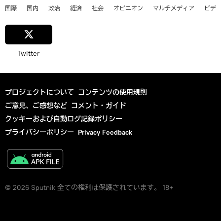
国際
国内
政治
経済
社会
オピニオン
マルチメディア
ビデ
Twitter
プロジェクトについて
コンテンツの使用規則
ご意見、ご感想など
コメント・ガイド
クッキーおよび自動ログ記録ポリシー
プライバシーポリシー
Privacy Feedback
© 2026 Sputnik 全ての権利は保護されています。 18+