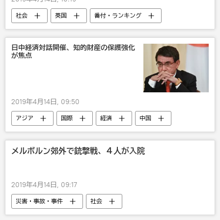
社会
英国
番付・ランキング
飛行機
おもしろい
日中経済対話開催、知的財産の保護強化
が焦点
2019年4月14日, 09:50
アジア
国際
経済
中国
国内
メルボルン郊外で銃撃戦、４人が入院
2019年4月14日, 09:17
災害・事故・事件
社会