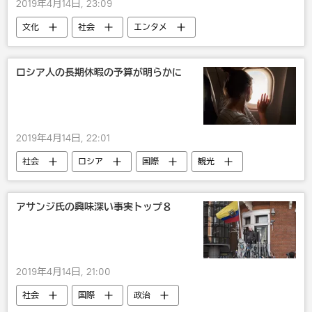
2019年4月14日, 23:09
文化
社会
エンタメ
ロシア
国際
映画
ファッション
モデル
ロシア人の長期休暇の予算が明らかに
2019年4月14日, 22:01
社会
ロシア
国際
観光
ロシア人はどう思っている？ 家庭の幸福、仕事やお財布の満足度は？ 世論調査
アサンジ氏の興味深い事実トップ８
2019年4月14日, 21:00
社会
国際
政治