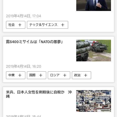
2019年4月14日, 17:04
社会
テック＆サイエンス
マーク・ザッカーバーグ
Meta (facebook)
経済
露S400ミサイルは「NATOの悪夢」
2019年4月14日, 16:20
中東
国際
ロシア
政治
ロシア軍
軍事
トルコ
NATO
米兵、日本人女性を刺殺後に自殺か 沖
縄
未来の戦争 世界各国の軍事バランスはどう維持されているか
2019年4月14日, 15:44