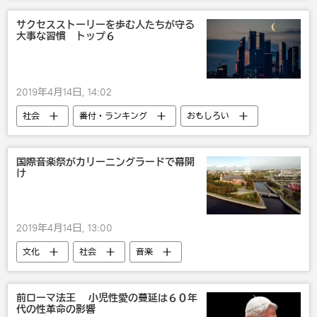
サクセスストーリーを歩む人たちが守る
大事な習慣 トップ６
2019年4月14日, 14:02
社会
番付・ランキング
おもしろい
国際音楽祭がカリーニングラードで幕開
け
2019年4月14日, 13:00
文化
社会
音楽
前ローマ法王 小児性愛の蔓延は６０年
代の性革命の影響