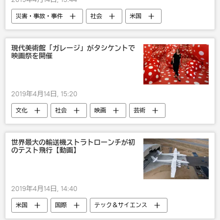
災害・事故・事件
社会
米国
国際
沖縄
国内
自殺
警察
アメリカ軍
現代美術館「ガレージ」がタシケントで
映画祭を開催
2019年4月14日, 15:20
文化
社会
映画
芸術
世界最大の輸送機ストラトローンチが初
のテスト飛行【動画】
2019年4月14日, 14:40
米国
国際
テック＆サイエンス
社会
飛行機
宇宙