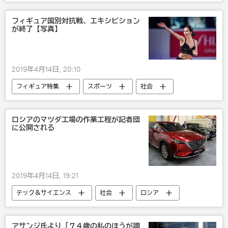
ジュリアン・アサンジ
ウィキリークス
フィギュア国別対抗戦、エキシビション
が終了【写真】
2019年4月14日, 20:10
フィギュア特集
スポーツ
社会
ロシア
国際
米国
国内
エリザベータ・トゥクタミシェワ
紀平梨花
ロシアのマツダ工場の作業工程が記者団
に公開される
フィギュアスケート
2019年4月14日, 19:21
テック＆サイエンス
社会
ロシア
国際
国内
車
露日関係
アサンジ氏より「７４歳の私のほうが調