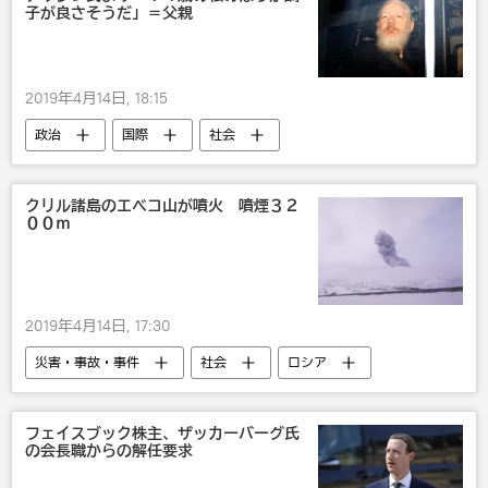
子が良さそうだ」＝父親
2019年4月14日, 18:15
政治
国際
社会
ウィキリークス
ジュリアン・アサンジ
逮捕
クリル諸島のエベコ山が噴火 噴煙３２
００ｍ
2019年4月14日, 17:30
災害・事故・事件
社会
ロシア
国際
火山
クリル諸島
フェイスブック株主、ザッカーバーグ氏
の会長職からの解任要求