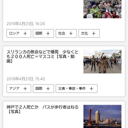
2019年4月21日, 16:26
ロシア
国際
社会
文化
正教
宗教
イエス・キリスト
スリランカの教会などで爆発 少なくと
も２００人死亡＝マスコミ【写真・動
画】
2019年4月21日, 15:40
アジア
国際
災害・事故・事件
社会
スリランカ
テロ
宗教
スリランカで爆発
神戸で２人死亡か バスが歩行者はねる
【写真】