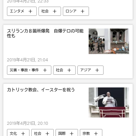
2019年4月21日, 22:33
エンタメ
社会
ロシア
国際
宇宙
スリランカ８箇所爆発 自爆テロの可能
性も
2019年4月21日, 21:04
災害・事故・事件
社会
アジア
国際
スリランカ
テロ
スリランカで爆発
カトリック教会、イースターを祝う
2019年4月21日, 20:10
文化
社会
国際
宗教