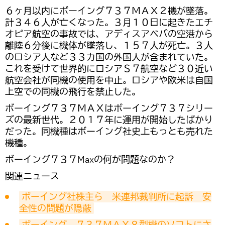
６ヶ月以内にボーイング７３７ＭＡＸ２機が墜落。
計３４６人が亡くなった。３月１０日に起きたエチ
オピア航空の事故では、アディスアベバの空港から
離陸６分後に機体が墜落し、１５７人が死亡。３人
のロシア人など３３カ国の外国人が含まれていた。
これを受けて世界的にロシアＳ７航空など３０近い
航空会社が同機の使用を中止。ロシアや欧米は自国
上空での同機の飛行を禁止した。
ボーイング７３７ＭＡＸはボーイング７３７シリー
ズの最新世代。２０１７年に運用が開始したばかり
だった。同機種はボーイング社史上もっとも売れた
機種。
ボーイング７３７Maxの何が問題なのか？
関連ニュース
ボーイング社株主ら　米連邦裁判所に起訴　安
全性の問題が隠蔽
ボーイング　７３７ＭＡＸ８型機のソフトにさ