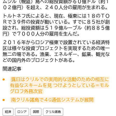
ムシル（幌筵）島への総投資額が６０億ドル（約１
０２億円）を超え、２４０人分の雇用が生まれる。
トルトネフ氏によると、現在、極東には１８のＴＯ
Ｒで３９件の投資が動いている。すでに８５社が創
設され、総投資額は５１９億ルーブル（約８８５億
円）で７０００人分の雇用を生んだ。
２０１６年からロシア極東で設置されている経済特
区は様々な投資プロジェクトを実現するための唯一
無二の場である。漁業、エネルギー、鉱業、観光な
どの国内外のプロジェクトがある。
関連記事
露日はクリルでの実用的な活動のための相互に
有益なスキームを見 つけようとしている＝モル
グロフ外務次官
南クリル諸島で４G通信システムが展開
経済
ロシア
国際
クリル諸島