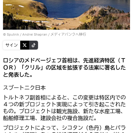
© Sputnik / Andrei Shapran
/
メディアバンクへ移行
サイン
ロシアのメドベージェフ首相は、先進経済特区（Ｔ
ＯＲ）「クリル」の区域を拡張する法案に署名した
と発表した。
スプートニク日本
トルトネフ副首相によると、この変更は特区内での
４つの新プロジェクト実現によって引き起こされた
もの。プロジェクトは観光施設、新たな水産工場、
船舶修理工場、建設会社の複合施設だ。
プロジェクトによって、シコタン（色丹）島とパラ