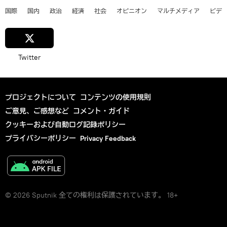
国際
国内
政治
経済
社会
オピニオン
マルチメディア
ビデ
Twitter
プロジェクトについて
コンテンツの使用規則
ご意見、ご感想など
コメント・ガイド
クッキーおよび自動ログ記録ポリシー
プライバシーポリシー
Privacy Feedback
© 2026 Sputnik 全ての権利は保護されています。 18+