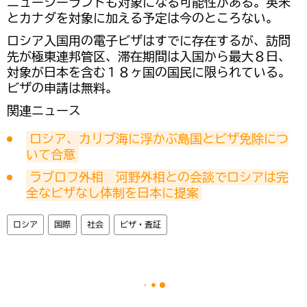
ニュージーランドも対象になる可能性がある。英米
とカナダを対象に加える予定は今のところない。
ロシア入国用の電子ビザはすでに存在するが、訪問
先が極東連邦管区、滞在期間は入国から最大８日、
対象が日本を含む１８ヶ国の国民に限られている。
ビザの申請は無料。
関連ニュース
ロシア、カリブ海に浮かぶ島国とビザ免除につ
いて合意
ラブロフ外相　河野外相との会談でロシアは完
全なビザなし体制を日本に提案
ロシア
国際
社会
ビザ・査証