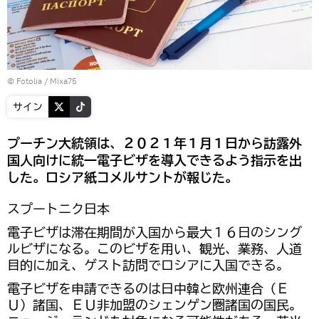
©
Fotolia
/ Mixa75
サイン
プーチン大統領は、２０２１年１月１日から訪露外
国人向けに統一電子ビザを導入できるよう指示を出
した。ロシア紙コメルサントが報じた。
スプートニク日本
電子ビザは滞在期間が入国から最大１６日のシング
ルビザになる。このビザを用い、観光、業務、人道
目的に加え、ゲスト訪問でロシアに入国できる。
電子ビザを申請できるのは日中韓と欧州連合（Ｅ
Ｕ）諸国、ＥＵ非加盟のシェンゲン圏諸国の国民。