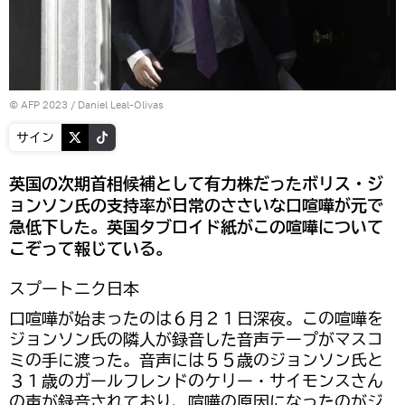
© AFP 2023 / Daniel Leal-Olivas
サイン
英国の次期首相候補として有力株だったボリス・ジ
ョンソン氏の支持率が日常のささいな口喧嘩が元で
急低下した。英国タブロイド紙がこの喧嘩について
こぞって報じている。
スプートニク日本
口喧嘩が始まったのは６月２１日深夜。この喧嘩を
ジョンソン氏の隣人が録音した音声テープがマスコ
ミの手に渡った。音声には５５歳のジョンソン氏と
３１歳のガールフレンドのケリー・サイモンスさん
の声が録音されており、喧嘩の原因になったのがジ