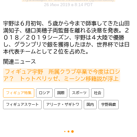
26 Июн 2019 в 8:14 PDT
宇野は６月初旬、５歳から今まで師事してきた山田
満知子、樋口美穂子両監督を離れる決意を発表。２
０１８／２０１９シーズン、宇野は４大陸で優勝
し、グランプリで銀を獲得したほか、世界杯では日
本代表チームとして２位を占めた。
関連ニュース
フィギュア宇野　所属クラブ卒業で今度はロシ
ア？　トゥトベリッゼ、ミーシン移籍説が浮上
フィギュア特集
ロシア
国際
スポーツ
社会
フィギュアスケート
アリーナ・ザギトワ
国内
宇野昌磨