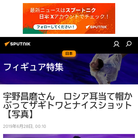
日本
フィギュア特集
宇野昌磨さん ロシア耳当て帽か
ぶってザギトワとナイスショット
【写真】
2019年6月28日, 00:10