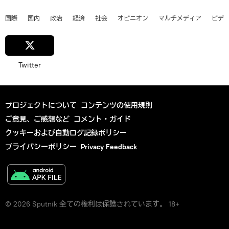
国際
国内
政治
経済
社会
オピニオン
マルチメディア
ビデ
Twitter
プロジェクトについて
コンテンツの使用規則
ご意見、ご感想など
コメント・ガイド
クッキーおよび自動ログ記録ポリシー
プライバシーポリシー
Privacy Feedback
© 2026 Sputnik 全ての権利は保護されています。 18+