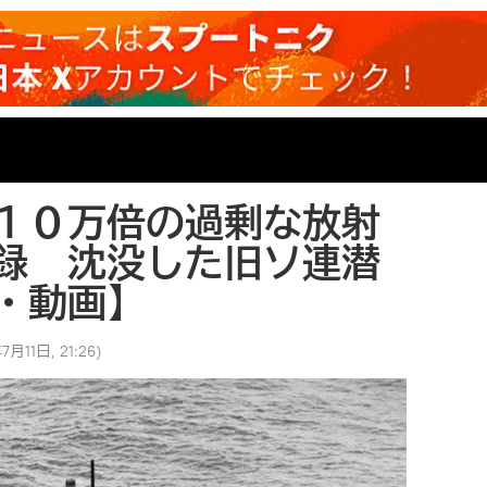
１０万倍の過剰な放射
録 沈没した旧ソ連潜
・動画】
7月11日, 21:26
)