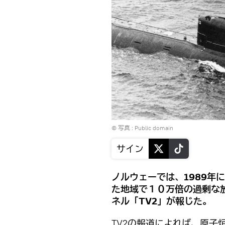
© 写真 :
Public domain
サイン
ノルウェーでは、1989年
た地域で１０万倍の過剰な
ネル「TV2」が報じた。
TV2の報道によれば、原子