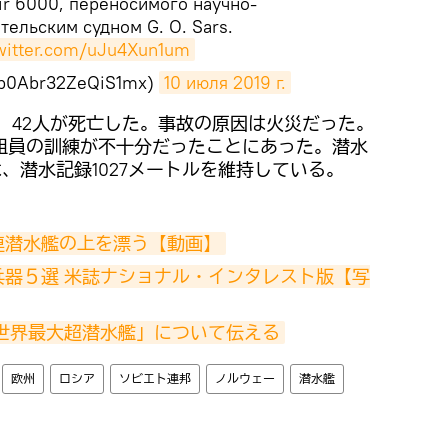
ir 6000, переносимого научно-
тельским судном G. O. Sars.
twitter.com/uJu4Xun1um
b0Abr32ZeQiS1mx)
10 июля 2019 г.
ち、42人が死亡した。事故の原因は火災だった。
組員の訓練が不十分だったことにあった。潜水
は、潜水記録1027メートルを維持している。
連潜水艦の上を漂う【動画】
兵器５選 米誌ナショナル・インタレスト版【写
世界最大超潜水艦」について伝える
欧州
ロシア
ソビエト連邦
ノルウェー
潜水艦