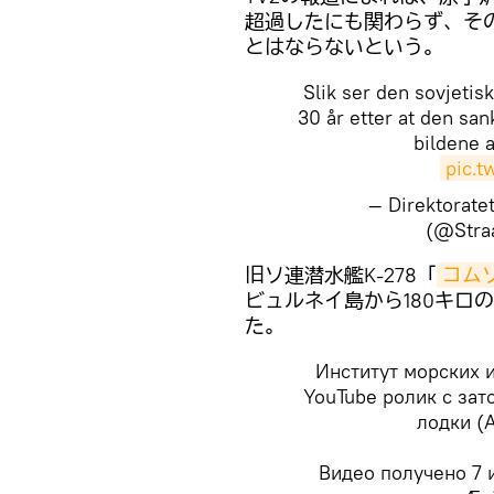
超過したにも関わらず、そ
とはならないという。
Slik ser den sovjeti
30 år etter at den san
bildene 
pic.
— Direktorate
(@Stra
​旧ソ連潜水艦K-278「
コム
ビュルネイ島から180キロ
た。
Институт морских 
YouTube ролик с за
лодки (
Видео получено 7 