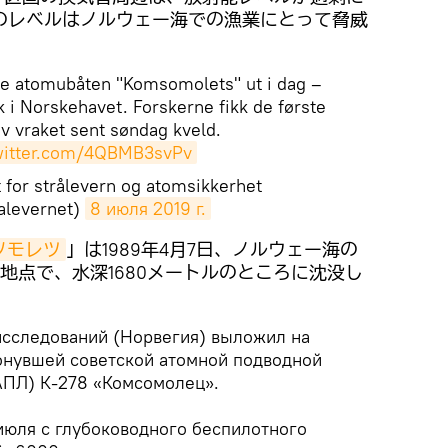
のレベルはノルウェー海での漁業にとって脅威
ske atomubåten "Komsomolets" ut i dag –
k i Norskehavet. Forskerne fikk de første
av vraket sent søndag kveld.
twitter.com/4QBMB3svPv
t for strålevern og atomsikkerhet
alevernet)
8 июля 2019 г.
ソモレツ
」は1989年4月7日、ノルウェー海の
の地点で、水深1680メートルのところに沈没し
исследований (Норвегия) выложил на
тонувшей советской атомной подводной
АПЛ) К-278 «Комсомолец».
июля с глубоководного беспилотного