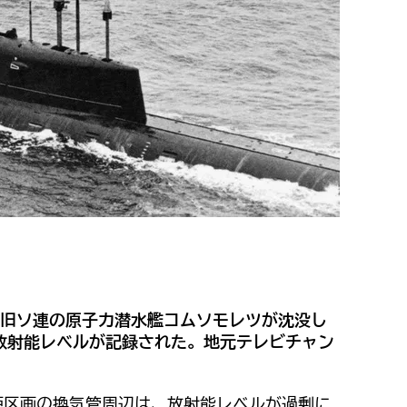
に旧ソ連の原子力潜水艦コムソモレツが沈没し
放射能レベルが記録された。地元テレビチャン
炉区画の換気管周辺は、放射能レベルが過剰に