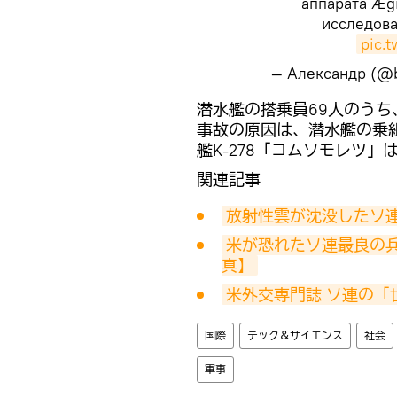
аппарата Æg
исследова
pic.
— Александр (@
​潜水艦の搭乗員69人のう
事故の原因は、潜水艦の乗
艦K-278「コムソモレツ」
関連記事
放射性雲が沈没したソ
米が恐れたソ連最良の
真】
米外交専門誌 ソ連の「
国際
テック＆サイエンス
社会
軍事