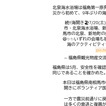
北泉海水浴場は福島第一原
災から初めて、9年ぶりの
続‼️海開き🏖️7/
市・北泉海水浴場、新
馬市の北泉、新地町の
😆✨✨いずれの会場も
海のアクティビティ
pic.
— 福島県観光物産交流協会 
福島県は5月、安全性を確
同じであることを確かめた
本日は福島県南相馬市
開きにボランティア
一方で震災前通りに
は多くの衰退と復興