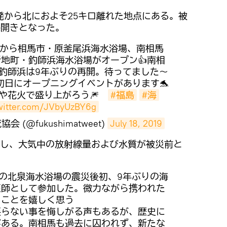
発から北におよそ25キロ離れた地点にある。被
海開きとなった。
20(土)から相馬市・原釜尾浜海水浴場、南相馬
地町・釣師浜海水浴場がオープン👍南相
釣師浜は9年ぶりの再開。待ってました～
初日にオープニングイベントがあります🐬
や花火で盛り上がろう🎆
#福島
#海
twitter.com/JVbyUzBY6g
(@fukushimatweet)
July 18, 2019
認し、大気中の放射線量および水質が被災前と
。
の北泉海水浴場の震災後初、9年ぶりの海
医師として参加した。微力ながら携われた
ことを嬉しく思う
戻らない事を悔しがる声もあるが、歴史に
がある。南相馬も過去に囚われず、新たな