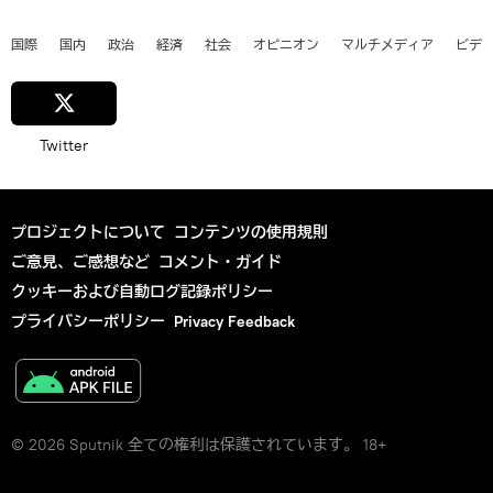
国際
国内
政治
経済
社会
オピニオン
マルチメディア
ビデ
Twitter
プロジェクトについて
コンテンツの使用規則
ご意見、ご感想など
コメント・ガイド
クッキーおよび自動ログ記録ポリシー
プライバシーポリシー
Privacy Feedback
© 2026 Sputnik 全ての権利は保護されています。 18+