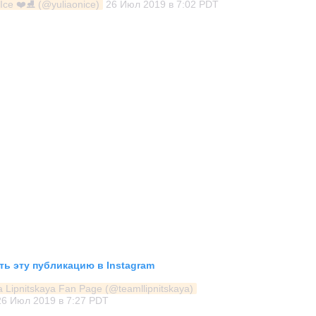
Ice ❤️⛸ (@yuliaonice)
26 Июл 2019 в 7:02 PDT
ь эту публикацию в Instagram
a Lipnitskaya Fan Page (@teamllipnitskaya)
26 Июл 2019 в 7:27 PDT