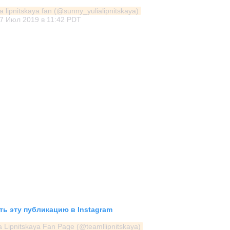
a lipnitskaya fan (@sunny_yulialipnitskaya)
7 Июл 2019 в 11:42 PDT
ь эту публикацию в Instagram
a Lipnitskaya Fan Page (@teamllipnitskaya)