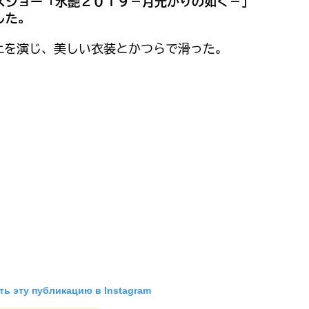
スショー「氷艶２０１９－月光かりの如く－」
した。
上を演じ、美しい衣装とかつらで滑った。
ь эту публикацию в Instagram