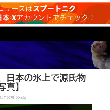
、日本の氷上で源氏物
写真】
年4月27日, 22:43
)