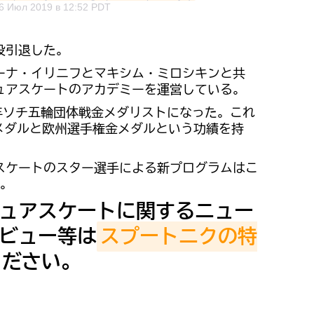
6 Июл 2019 в 12:52 PDT
現役引退した。
ーナ・イリニフとマキシム・ミロシキンと共
ュアスケートのアカデミーを運営している。
4年ソチ五輪団体戦金メダリストになった。これ
銀メダルと欧州選手権金メダルという功績を持
スケートのスター選手による新プログラムはこ
。
ュアスケートに関するニュー
ビュー等は
スプートニクの特
ください。