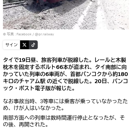
© 写真 :
Facebook / @pr.railway
サイン
タイで19日昼、旅客列車が脱線した。レールと木製
枕木を固定するボルト66本が盗まれ、タイ南部に向
かっていた列車の6車両が、首都バンコクから約180
キロのチャアム駅 の近くで脱線した。20日、バンコ
ック・ポスト電子版が報じた。
なお事故当時、3等車には乗客が乗っていなかったた
め、けが人はいなかった。
南部方面への列車は数時間運行停止となったが、そ
の後、再開された。