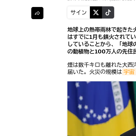
サイン
地球上の熱帯雨林で起きた
はすでに1月も鎮火されて
していることから、「地球
の動植物と100万人の先住
煙は数千キロも離れた大西
届いた。火災の規模は
宇宙