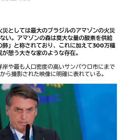
火災としては最大のブラジルのアマゾンの火災
いない。アマゾンの森は莫大な量の酸素を供給
の肺」と称されており、これに加えて300万種
民が憩う大きな家のような存在。
洋岸や最も人口密度の高いサンパウロ市にまで
から撮影された映像に明確に表れている。