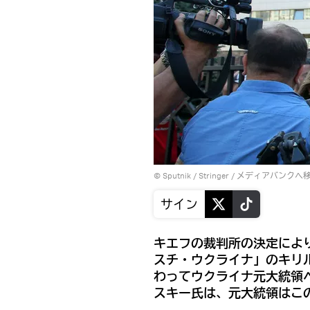
© Sputnik / Stringer
/
メディアバンクへ
サイン
キエフの裁判所の決定によ
スチ・ウクライナ」のキリ
わってウクライナ元大統領
スキー氏は、元大統領はこ