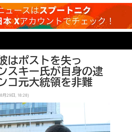
彼はポストを失っ
ンスキー氏が自身の逮
ンコ元大統領を非難
8月29日, 18:28
)