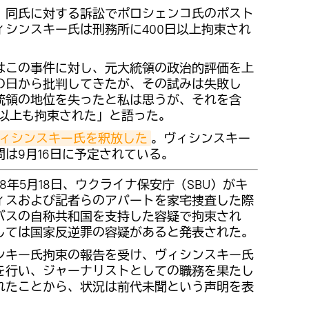
、同氏に対する訴訟でポロシェンコ氏のポスト
シンスキー氏は刑務所に400日以上拘束され
はこの事件に対し、元大統領の政治的評価を上
の日から批判してきたが、その試みは失敗し
統領の地位を失ったと私は思うが、それを含
年以上も拘束された」と語った。
ィシンスキー氏を釈放した
。ヴィシンスキー
は9月16日に予定されている。
8年5月18日、ウクライナ保安庁（SBU）がキ
ィスおよび記者らのアパートを家宅捜査した際
バスの自称共和国を支持した容疑で拘束され
しては国家反逆罪の容疑があると発表された。
シキー氏拘束の報告を受け、ヴィシンスキー氏
を行い、ジャーナリストとしての職務を果たし
れたことから、状況は前代未聞という声明を表