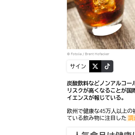
©
Fotolia
/ Brent Hofacker
サイン
炭酸飲料などノンアルコー
リスクが高くなることが国
イエンスが報じている。
欧州で健康な45万人以上の
ている飲み物に注目した
調