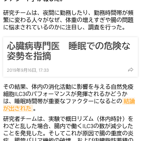
研究チームは、夜間に勤務したり、勤務時間帯が頻
繁に変わる人々がなぜ、体重の増えすぎや腸の問題
に悩まされているのかに注目し、調査を行った。
心臓病専門医 睡眠での危険な
姿勢を指摘
2019年9月16日, 17:33
その結果、体内の消化活動に影響を与える自然免疫
細胞ILC3のパフォーマンスが発揮されるかどうか
は、睡眠時間帯が重要なファクターになるとの
結論
が出された
。
研究者チームは、実験で概日リズム（体内時計）を
わざと乱した場合、腸内で働くILC3の数が減少した
ことを発見した。そしてこれが原因で腸の重度の炎
症、腸管バリア機能の破壊、および内臓脂肪蓄積の