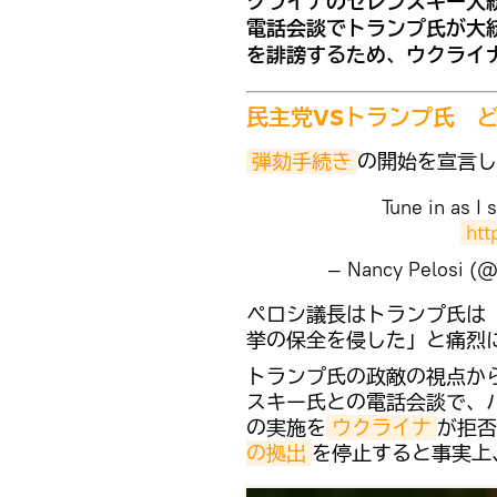
クライナのゼレンスキー大
電話会談でトランプ氏が大
を誹謗するため、ウクライ
民主党VSトランプ氏 
弾劾手続き
の開始を宣言し
Tune in as I 
htt
— Nancy Pelosi (
​ペロシ議長はトランプ氏
挙の保全を侵した」と痛烈
トランプ氏の政敵の視点か
スキー氏との電話会談で、
の実施を
ウクライナ
が拒否
の拠出
を停止すると事実上