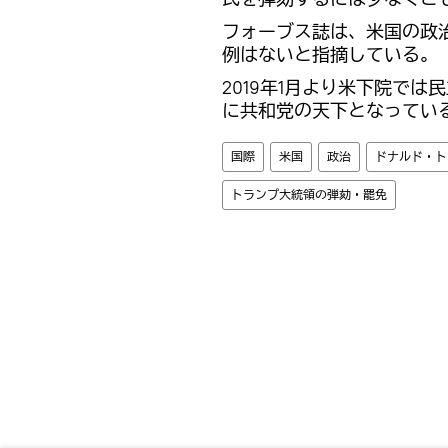
フォーブス誌は、米国の政
例はないと指摘している。
2019年1月より米下院で
に共和党の天下となってい
国際
米国
政治
ドナルド・ト
トランプ大統領の弾劾・罷免