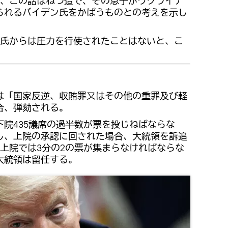
、この話はねつ造で、その息子がウクライナ
られるバイデン氏をかばうものとの考えを示し
氏からは圧力を行使されたことはないと、こ
は「国家反逆、収賄罪又はその他の重罪及び軽
合、弾劾される。
院435議席の過半数が票を投じねばならな
し、上院の承認に回された場合、大統領を訴追
る上院では3分の2の票が集まらなければならな
大統領は留任する。