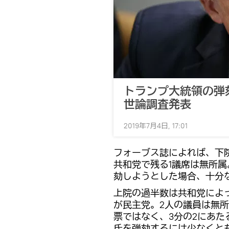
トランプ大統領の
世論調査発表
2019年7月4日, 17:01
フォーブス誌によれば、下院4
共和党で残る1議席は無所
劾しようとした場合、十分
上院の過半数は共和党によっ
が民主党。2人の議員は無
票ではなく、3分の2にあた
氏を弾劾するには少なくと