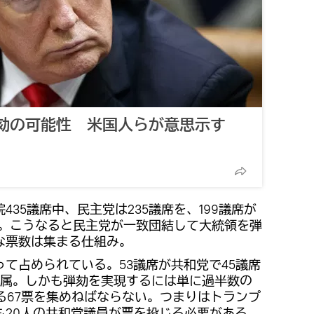
弾劾の可能性 米国人らが意思示す
35議席中、民主党は235議席を、199議席が
属。こうなると民主党が一致団結して大統領を弾
な票数は集まる仕組み。
て占められている。53議席が共和党で45議席
所属。しかも弾劾を実現するには単に過半数の
る67票を集めねばならない。つまりはトランプ
も20人の共和党議員が票を投じる必要がある。