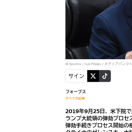
© Sputnik / Ilya Pitalev
/
メディアバンク
サイン
フォーブス
すべての記事
2019年9月25日、米下
ランプ大統領の弾劾プロセ
弾劾手続きプロセス開始の