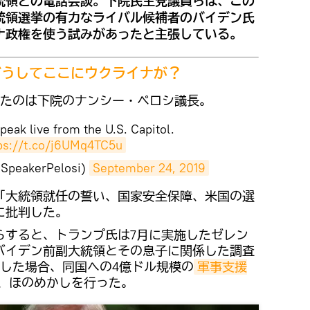
統領との電話会談。下院民主党議員らは、この
統領選挙の有力なライバル候補者のバイデン氏
ナ政権を使う試みがあったと主張している。
どうしてここにウクライナが？
たのは下院のナンシー・ペロシ議長。
speak live from the U.S. Capitol.
ps://t.co/j6UMq4TC5u
@SpeakerPelosi)
September 24, 2019
は「大統領就任の誓い、国家安全保障、米国の選
に批判した。
らすると、トランプ氏は7月に実施したゼレン
バイデン前副大統領とその息子に関係した調査
した場合、同国への4億ドル規模の
軍事支援
、ほのめかしを行った。