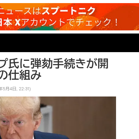
プ氏に弾劾手続きが開
の仕組み
年5月4日, 22:31
)