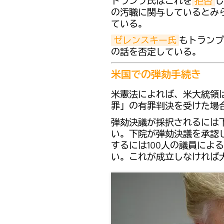
トランプ氏はこれを
拒否
し
の汚職に関与しているとみ
ている。
ゼレンスキー氏
もトランプ
の話を否定している。
米国での弾劾手続き
米憲法によれば、米大統領
罪」の有罪判決を受けた場
弾劾決議が採択されるには下
い。下院が弾劾決議を承認
するには100人の議員によ
い。これが成立しなければ