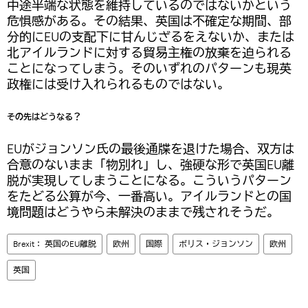
中途半端な状態を維持しているのではないかという
危惧感がある。その結果、英国は不確定な期間、部
分的にEUの支配下に甘んじざるをえないか、または
北アイルランドに対する貿易主権の放棄を迫られる
ことになってしまう。そのいずれのパターンも現英
政権には受け入れられるものではない。
その先はどうなる？
EUがジョンソン氏の最後通牒を退けた場合、双方は
合意のないまま「物別れ」し、強硬な形で英国EU離
脱が実現してしまうことになる。こういうパターン
をたどる公算が今、一番高い。アイルランドとの国
境問題はどうやら未解決のままで残されそうだ。
Brexit： 英国のEU離脱
欧州
国際
ボリス・ジョンソン
欧州
英国