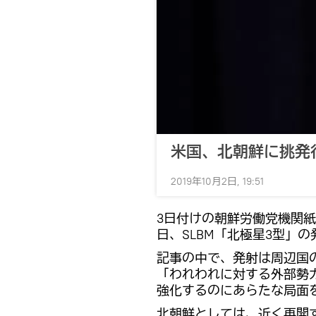
米国、北朝鮮に挑発
2019年10月2日, 19:51
3日付けの朝鮮労働党機関
日、SLBM「北極星3型」
記事の中で、発射は周辺国
「われわれに対する外部勢
強化するのにあらたな局面
北朝鮮としては、近く再開