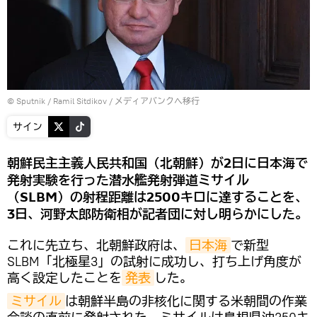
© Sputnik / Ramil Sitdikov
/
メディアバンクへ移行
サイン
朝鮮民主主義人民共和国（北朝鮮）が2日に日本海で
発射実験を行った潜水艦発射弾道ミサイル
（SLBM）の射程距離は2500キロに達することを、
3日、河野太郎防衛相が記者団に対し明らかにした。
これに先立ち、北朝鮮政府は、
日本海
で新型
SLBM「北極星3」の試射に成功し、打ち上げ角度が
高く設定したことを
発表
した。
ミサイル
は朝鮮半島の非核化に関する米朝間の作業