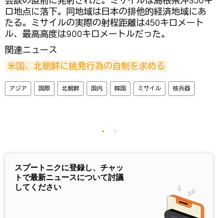
会談の直前に発射された。ミサイルは島根県沖350キ
ロ地点に落下。同地域は日本の排他的経済地域にあ
たる。ミサイルの実際の射程距離は450キロメート
ル、最高高度は900キロメートルだった。
関連ニュース
米国、北朝鮮に挑発行為の自制を求める
アジア
国際
北朝鮮
国内
韓国
ミサイル
核兵器
スプートニクに登録し、チャッ
トで最新ニュースについて討議
してください