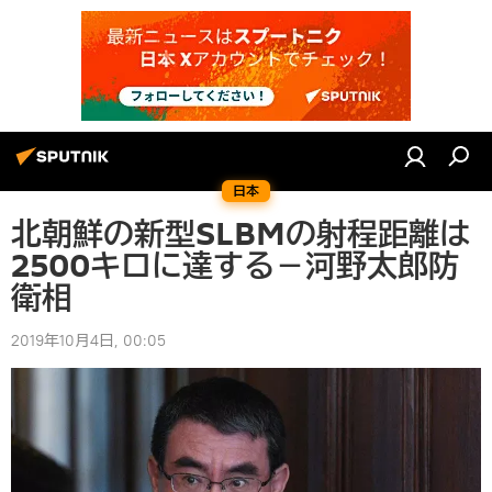
日本
北朝鮮の新型SLBMの射程距離は
2500キロに達する－河野太郎防
衛相
2019年10月4日, 00:05