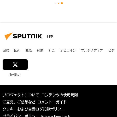
日本
国際
国内
政治
経済
社会
オピニオン
マルチメディア
ビデ
Twitter
プロジェクトについて
コンテンツの使用規則
ご意見、ご感想など
コメント・ガイド
クッキーおよび自動ログ記録ポリシー
プライバシーポリシー
Privacy Feedback