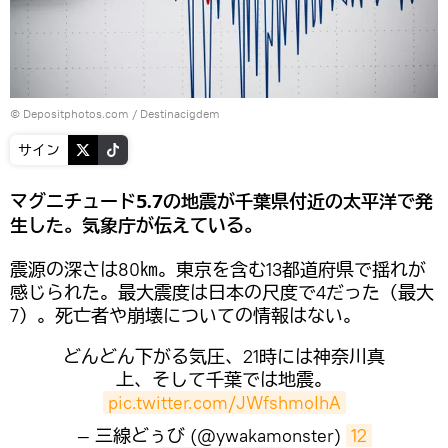
© Depositphotos.com / Destinacigdem
サイン
マグニチュード5.7の地震が千葉県付近の太平洋で発
生した。気象庁が伝えている。
震源の深さは80㎞。東京を含む13都道府県で揺れが
感じられた。最大震度は日本の尺度で4だった（最大
7）。死亡者や崩壊についての情報はない。
どんどん下がる気圧、21時には神奈川真
上、そして千葉では地震。
pic.twitter.com/JWfshmoIhA
— 三線どぅび (@ywakamonster)
12 