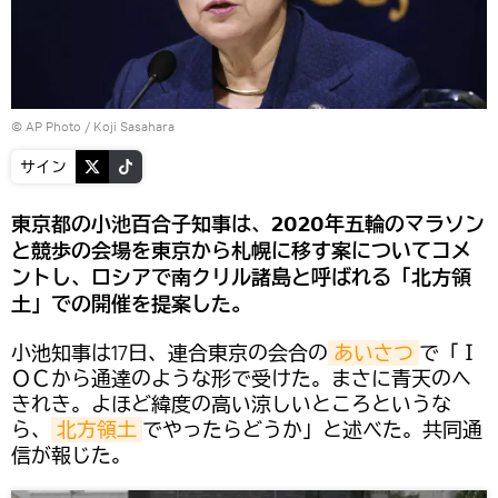
© AP Photo / Koji Sasahara
サイン
東京都の小池百合子知事は、2020年五輪のマラソン
と競歩の会場を東京から札幌に移す案についてコメ
ントし、ロシアで南クリル諸島と呼ばれる「北方領
土」での開催を提案した。
小池知事は17日、連合東京の会合の
あいさつ
で「Ｉ
ＯＣから通達のような形で受けた。まさに青天のへ
きれき。よほど緯度の高い涼しいところというな
ら、
北方領土
でやったらどうか」と述べた。共同通
信が報じた。