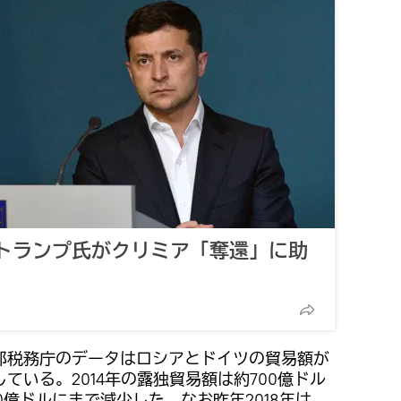
トランプ氏がクリミア「奪還」に助
邦税務庁のデータはロシアとドイツの貿易額が
ている。2014年の露独貿易額は約700億ドル
50億ドルにまで減少した。なお昨年2018年は