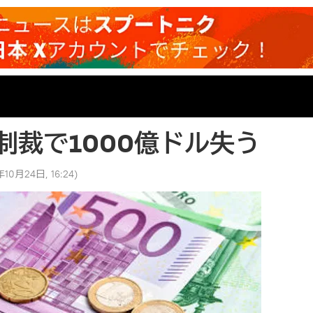
制裁で1000億ドル失う
年10月24日, 16:24
)