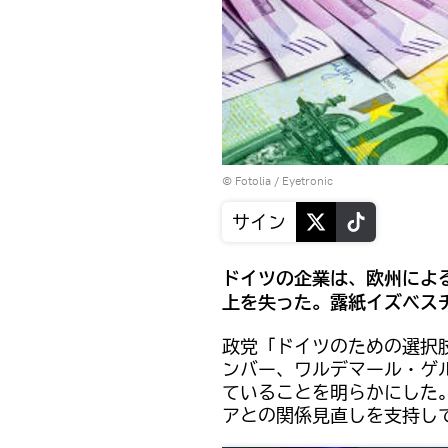
©
Fotolia
/ Eyetronic
サイン
ドイツの企業は、欧州による
上を失った。露紙イズベス
政党「ドイツのための選択
ンバー、ワルデマール・ゲ
ていることを明らかにした
アとの関係見直しを支持し