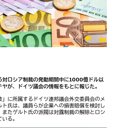
対ロシア制裁の発動期間中に1000億ドル以
チヤが、ドイツ議会の情報をもとに報じた。
肢」に所属するドイツ連邦議会外交委員会のメ
ルト氏は、議員らが企業への損害賠償を検討し
。またゲルト氏の派閥は対露制裁の解除とロシ
ている。