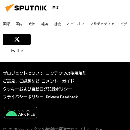
日本
国際
国内
政治
経済
社会
オピニオン
マルチメディア
ビデ
Twitter
プロジェクトについて
コンテンツの使用規則
ご意見、ご感想など
コメント・ガイド
クッキーおよび自動ログ記録ポリシー
プライバシーポリシー
Privacy Feedback
© 2026 Sputnik 全ての権利は保護されています。 18+