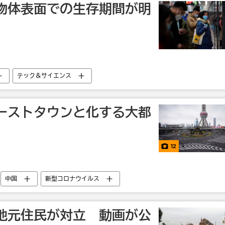
物体表面での生存期間が明
テック＆サイエンス
ーストタウンと化する大都
12
中国
新型コロナウイルス
地元住民が対立 動画が公