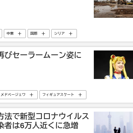
中東
国際
シリア
再びセーラームーン姿に
・メドベージェワ
フィギュアスケート
方法で新型コロナウイルス
染者は6万人近くに急増