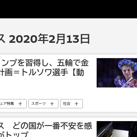
 2020年2月13日
ャンプを習得し、五輪で金
計画＝トルソワ選手【動
ュア特集
スポーツ
社会
サンドラ・トルソワ
ス どの国が一番不安を感
がトップ