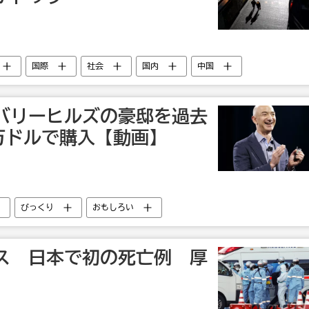
国際
社会
国内
中国
バリーヒルズの豪邸を過去
0万ドルで購入【動画】
びっくり
おもしろい
ス 日本で初の死亡例 厚