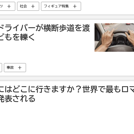
ツ
社会
フィギュア特集
ナ・ザギトワ
ドライバーが横断歩道を渡
どもを轢く
事故
にはどこに行きますか？世界で最もロ
発表される