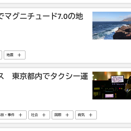
マグニチュード7.0の地
地震
ス 東京都内でタクシー運
事故・事件
社会
国際
病気