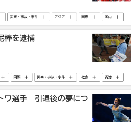
災害・事故・事件
アジア
国際
国内
泥棒を逮捕
国際
災害・事故・事件
社会
香港
トワ選手 引退後の夢につ