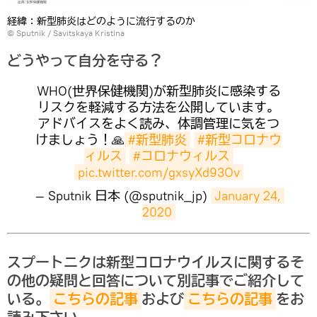
経緯：新型肺炎はどのように流行するのか
© Sputnik / Savitskaya Kristina
どうやって自分を守る？
WHO(世界保健機関)が新型肺炎に感染する
リスクを軽減する方法を公開しています。
アドバイスをよく読み、体調管理に気をつ
けましょう！🙏
#新型肺炎
#新型コロナウ
ィルス
#コロナウィルス
pic.twitter.com/gxsyXd93Ov
— Sputnik 日本 (@sputnik_jp)
January 24, 
2020
スプートニクは新型コロナウイルスに関するそ
の他の疑問と回答について別記事でご紹介して
いる。
こちらの記事
および
こちらの記事
をお