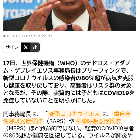
©
REUTERS
/ Denis Balibouse
サイン
17日、世界保健機構（WHO）のテドロス・アダノ
ム・ゲブレイエソス事務局長はブリーフィングで、
新型コロナウイルスの感染者の80％超が病気を克服
し健康を取り戻しており、高齢者はリスク群の対象
となるが、その際、実質的には子どもはCOVID19を
発症していないことを明らかにした。
同事務局長は、「
新型コロナウイルス
は、
重症急
性呼吸器症候群
（SARS）や
中東呼吸器症候群
（MERS）ほど致命的ではない。軽度のCOVID19患者
の80％超が健康を回復している。ウイルスが肺炎や