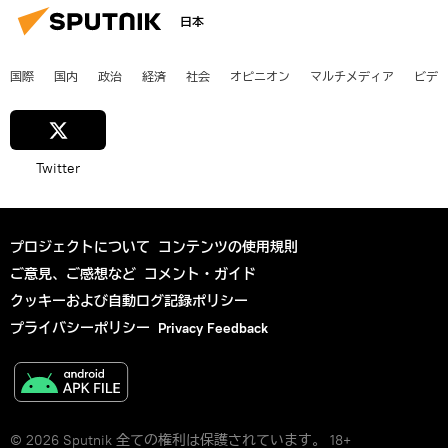
日本
国際
国内
政治
経済
社会
オピニオン
マルチメディア
ビデ
Twitter
プロジェクトについて
コンテンツの使用規則
ご意見、ご感想など
コメント・ガイド
クッキーおよび自動ログ記録ポリシー
プライバシーポリシー
Privacy Feedback
© 2026 Sputnik 全ての権利は保護されています。 18+