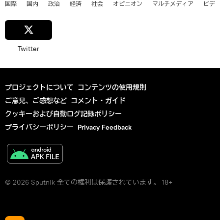
国際
国内
政治
経済
社会
オピニオン
マルチメディア
ビデ
Twitter
プロジェクトについて
コンテンツの使用規則
ご意見、ご感想など
コメント・ガイド
クッキーおよび自動ログ記録ポリシー
プライバシーポリシー
Privacy Feedback
© 2026 Sputnik 全ての権利は保護されています。 18+