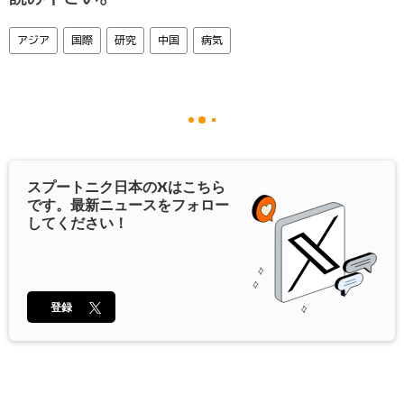
アジア
国際
研究
中国
病気
スプートニク日本の
X
はこちら
です。最新ニュースをフォロー
してください！
登録