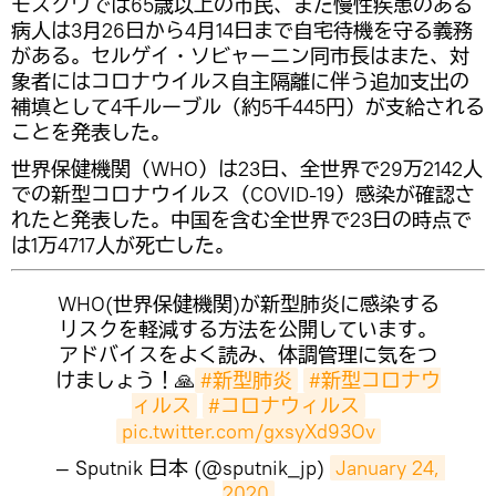
モスクワでは65歳以上の市民、また慢性疾患のある
病人は3月26日から4月14日まで自宅待機を守る義務
がある。セルゲイ・ソビャーニン同市長はまた、対
象者にはコロナウイルス自主隔離に伴う追加支出の
補填として4千ルーブル（約5千445円）が支給される
ことを発表した。
世界保健機関（WHO）は23日、全世界で29万2142人
での新型コロナウイルス（COVID-19）感染が確認さ
れたと発表した。中国を含む全世界で23日の時点で
は1万4717人が死亡した。
WHO(世界保健機関)が新型肺炎に感染する
リスクを軽減する方法を公開しています。
アドバイスをよく読み、体調管理に気をつ
けましょう！🙏
#新型肺炎
#新型コロナウ
ィルス
#コロナウィルス
pic.twitter.com/gxsyXd93Ov
— Sputnik 日本 (@sputnik_jp)
January 24, 
2020