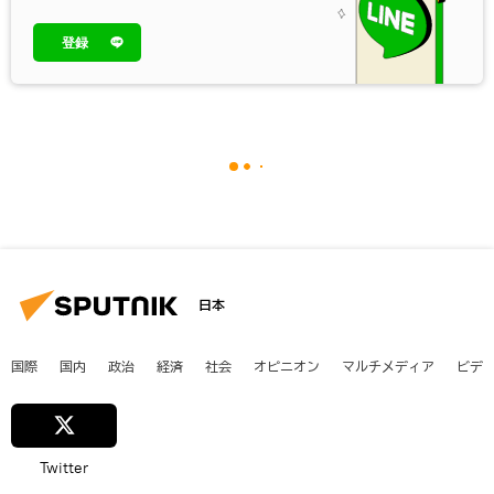
登録
日本
国際
国内
政治
経済
社会
オピニオン
マルチメディア
ビデ
Twitter