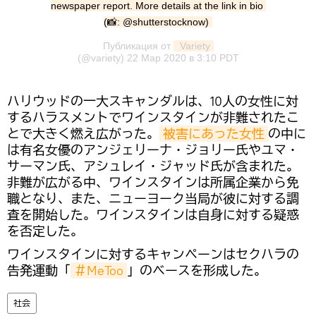
newspaper report. More details at the link in bio 
(📸: @shutterstocknow)
Публикация от
 Variety
(@variety)
22 Мар 2020 в 3:10 PDT
ハリウッドの一大スキャンダルは、10人の女性に対
するハラスメントでワインスタインが非難されたこ
とで大きく燃え広がった。
被害にあった女性
の中に
は有名女優のアンジェリーナ・ジョリー氏やユマ・
サーマン氏、アシュレイ・ジャッド氏が含まれた。
非難が広がる中、ワインスタインは所属企業から免
職となり、また、ニューヨーク当局が彼に対する調
査を開始した。ワインスタインは自身に対する疑惑
を否定した。
ワインスタインに対するキャンペーンはセクハラの
告発運動「
＃MeToo
」のベースを形成した。
社会