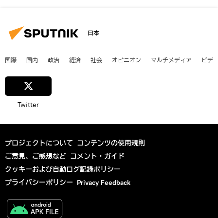
日本
国際
国内
政治
経済
社会
オピニオン
マルチメディア
ビデ
Twitter
プロジェクトについて
コンテンツの使用規則
ご意見、ご感想など
コメント・ガイド
クッキーおよび自動ログ記録ポリシー
プライバシーポリシー
Privacy Feedback