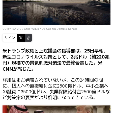
CC BY-SA 2.0
/
Greg Willis
/
US Capitol Dome & Senate
サイン
米トランプ政権と上院議会の指導部は、25日早朝、
新型コロナウイルス対策として、2兆ドル（約220兆
円）規模での景気刺激対策法で最終合意した。米
CNNが報じた。
詳細はまだ発表されていないが、この24時間の間
に、個人への直接給付金に2500億ドル、中小企業へ
の融資に3500億ドル、失業保険給付金2500億ドルな
ど対策案の要素がより鮮明になってきている。