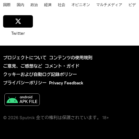
国際
国内
政治
経済
社会
オピニオン
マルチメディア
ビデ
Twitter
プロジェクトについて
コンテンツの使用規則
ご意見、ご感想など
コメント・ガイド
クッキーおよび自動ログ記録ポリシー
プライバシーポリシー
Privacy Feedback
© 2026 Sputnik 全ての権利は保護されています。 18+