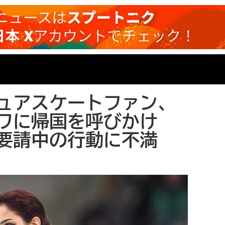
ュアスケートファン、
ワに帰国を呼びかけ
要請中の行動に不満