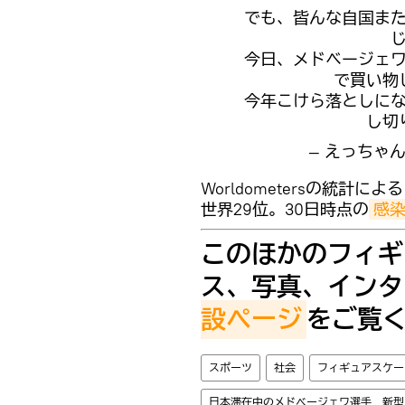
でも、皆んな自国ま
今日、メドベージェ
で買い物
今年こけら落としに
し切
— えっちゃん (
Worldometersの統
世界29位。30日時点の
感染
このほかのフィギ
ス、写真、インタ
設ページ
をご覧
スポーツ
社会
フィギュアスケー
日本滞在中のメドベージェワ選手 新型