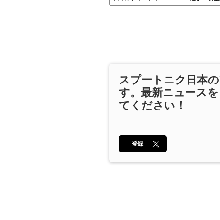
スプートニク日本の
す。最新ニュースを
てください！
登録