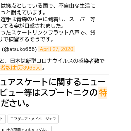
たは拠点としている国で、不自由な生活に
じっと耐えています。
ワ選手は青森の八戸に到着し、スーパー等
してる姿が目撃されました。
なったスケートリンクフラット八戸で、貸
りで練習するそうです。
@etsuko666)
April 27, 2020
計によると、日本は新型コロナウイルスの感染者数で
者数は1万3965人
。
ュアスケートに関するニュー
ビュー等はスプートニクの
特
ください。
ト
エフゲニア・メドベージェワ
コロナが原因でスキャンダルに