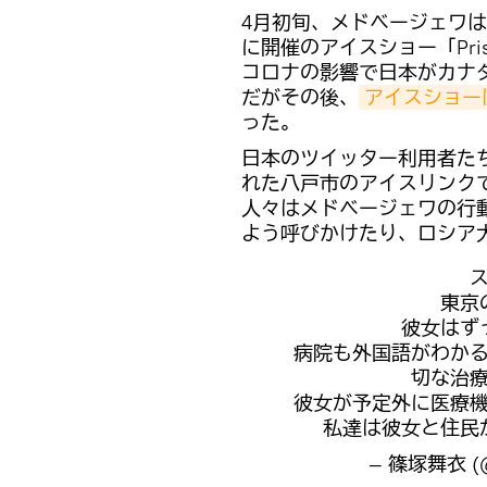
4月初旬、メドベージェワ
に開催のアイスショー「Pri
コロナの影響で日本がカナ
だがその後、
アイスショー
った。
日本のツイッター利用者た
れた八戸市のアイスリンク
人々はメドベージェワの行
よう呼びかけたり、ロシア
東京
彼女はず
病院も外国語がわか
切な治
彼女が予定外に医療
私達は彼女と住民
— 篠塚舞衣 (@