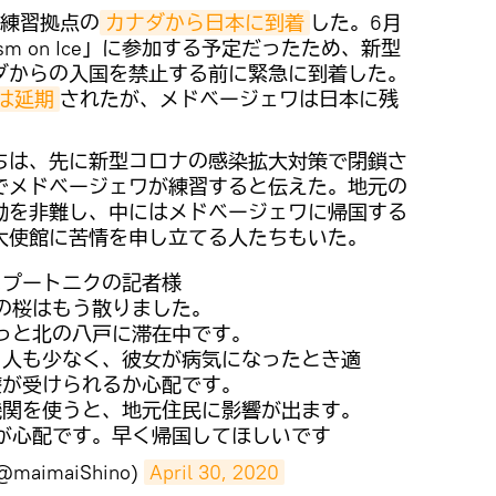
は練習拠点の
カナダから日本に到着
した。6月
sm on Ice」に参加する予定だったため、新型
ダからの入国を禁止する前に緊急に到着した。
は延期
されたが、メドベージェワは日本に残
ちは、先に新型コロナの感染拡大対策で閉鎖さ
でメドベージェワが練習すると伝えた。地元の
動を非難し、中にはメドベージェワに帰国する
大使館に苦情を申し立てる人たちもいた。
スプートニクの記者様
の桜はもう散りました。
っと北の八戸に滞在中です。
る人も少なく、彼女が病気になったとき適
療が受けられるか心配です。
機関を使うと、地元住民に影響が出ます。
が心配です。早く帰国してほしいです
maimaiShino)
April 30, 2020