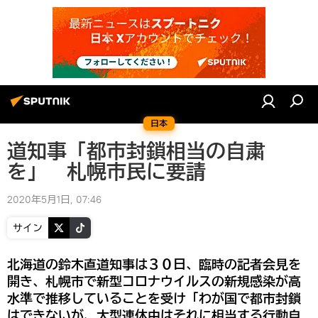
日本
道知事「都市封鎖相当の自粛
を」 札幌市民に要請
2020年5月1日, 07:46
サイン
北海道の鈴木直道知事は３０日、臨時の記者会見を
開き、札幌市で新型コロナウイルスの新規感染が高
水準で推移していることを受け「わが国で都市封鎖
はできないが、大型連休中はそれに相当する行動自