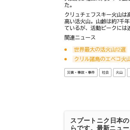
た。
クリュチェフスキー火山は高
高い活火山。山齢は約7千年
ているが、活動ピークには
関連ニュース
世界最大の活火山12選
クリル諸島のエベコ火山
災害・事故・事件
社会
火山
スプートニク日本の
らです。最新ニュー