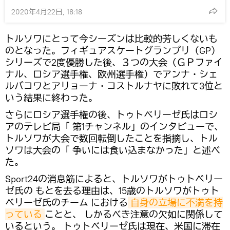
2020年4月22日, 18:18
トルソワにとって今シーズンは比較的芳しくないも
のとなった。フィギュアスケートグランプリ（GP）
シリーズで2度優勝した後、３つの大会（ＧＰファイ
ナル、ロシア選手権、欧州選手権）でアンナ・シェ
ルバコワとアリョーナ・コストルナヤに敗れて3位と
いう結果に終わった。
さらにロシア選手権の後、トゥトベリーゼ氏はロシ
アのテレビ局「 第1チャンネル」のインタビューで、
トルソワが大会で数回転倒したことを指摘し、トル
ソワは大会の「 争いには食い込まなかった」と述べ
た。
Sport24の消息筋によると、トルソワがトゥトベリー
ゼ氏の もとを去る理由は、15歳のトルソワがトゥト
ベリーゼ氏のチーム における
自身の立場に不満を持
っている
ことと、 しかるべき注意の欠如に関係して
いるという。 トゥトベリーゼ氏は現在、米国に滞在