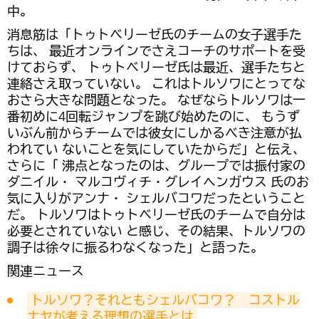
中。
消息筋は「トゥトベリーゼ氏のチームの女子選手た
ちは、 最近オンラインでさえコーチのサポートを受
けておらず、 トゥトベリーゼ氏は最近、選手たちと
連絡さえ取っていない。 これはトルソワにとってな
おさら大きな問題となった。 なぜならトルソワは一
番初めに4回転ジャンプを跳び始めたのに、 もうず
いぶん前からチームでは彼女にしかるべき注意が払
われてい ないことを気にしていたからだ」と伝え、
さらに「 沸点となったのは、グループでは振付家の
ダニイル・ マルコヴィチ・グレイヘンガウス 氏のお
気に入りがアンナ・ シェルバコワだったということ
だ。 トルソワはトゥトベリーゼ氏のチームで自分は
必要とされていない と感じ、その結果、トルソワの
調子は徐々に振るわなくなった」と語った。
関連ニュース
トルソワ？それともシェルバコワ？　コストル
ナヤが考える理想の選手とは