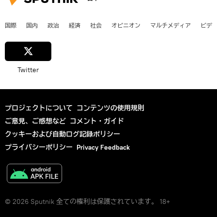
国際
国内
政治
経済
社会
オピニオン
マルチメディア
ビデ
Twitter
プロジェクトについて
コンテンツの使用規則
ご意見、ご感想など
コメント・ガイド
クッキーおよび自動ログ記録ポリシー
プライバシーポリシー
Privacy Feedback
© 2026 Sputnik 全ての権利は保護されています。 18+