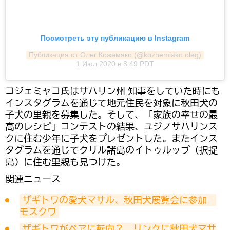
Посмотреть эту публикацию в Instagram
Публикация от Олег Кожемяко (@kozhemiako.oleg)
1 Июл 2020 в 8:49 PDT
コジェミャコ氏はサハリン州 知事をしていた時にも
インスタグラムを通じて地元住民を対象に秋田犬の
子犬の里親を募集した。そして、「家族の幸せの最
高のレシピ」コンテストの結果、ユジノサハリンス
クに住む少年に子犬をプレゼントした。またインス
タグラムを通じてクリル諸島のイトゥルップ（択捉
島）に住む里親も見つけた。
関連ニュース
ザギトワの愛犬マサル、秋田犬展覧会に参加　
モスクワ
ザギトワがペアに転向？　リンクに秋田犬マサ