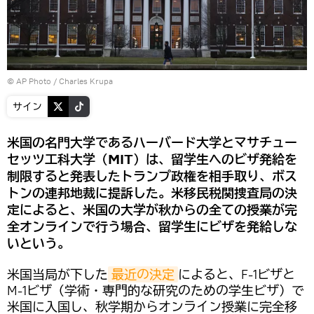
© AP Photo / Charles Krupa
サイン
米国の名門大学であるハーバード大学とマサチュー
セッツ工科大学（MIT）は、留学生へのビザ発給を
制限すると発表したトランプ政権を相手取り、ボス
トンの連邦地裁に提訴した。米移民税関捜査局の決
定によると、米国の大学が秋からの全ての授業が完
全オンラインで行う場合、留学生にビザを発給しな
いという。
米国当局が下した
最近の決定
によると、F-1ビザと
M-1ビザ（学術・専門的な研究のための学生ビザ）で
米国に入国し、秋学期からオンライン授業に完全移