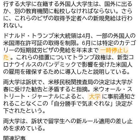
行する大学に在籍する外国人大学生は、国外に出る
か、別の教育機関に転校しなければならない。さら
に、これらのビザの取得予定者への新規発給は行わ
れない。
ドナルド・トランプ米大統領は4月、一部の外国人の
米国滞在許可証の取得を制限。6月には特定のカテゴ
リーの短期就労ビザの発給を年末まで
一時停止し
た
。これらの措置についてトランプ政権は、新型コ
ロナウイルスのパンデミックで影響を受けた米国人
の雇用を確保するために導入したと説明している。
両大学は訴状で、米移民税関捜査局の決定は大学が
春に受けた勧告と矛盾すると指摘。米ウォール・ス
トリート・ジャーナルによると、
大学
に事前通知さ
れることなくこの「自分勝手で気まぐれな」決定が
下されたという。
両大学は、訴状で留学生への新ルール適用の差し止
めを求めている。
関連記事